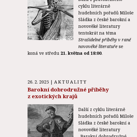
cyklu literárně
hudebních pořadů Miloše
Sládka z české barokní a
novověké literatury
tentokrát na téma
Strašidelné příběhy v raně
novověké literatuře
se
koná ve středu
21. května od 18:00
.
26. 2. 2025
|
AKTUALITY
Barokní dobrodružné příběhy
z exotických krajů
Další z cyklu literárně
hudebních pořadů Miloše
Sládka z české barokní a
novověké literatury
„Barokní dobrodružné