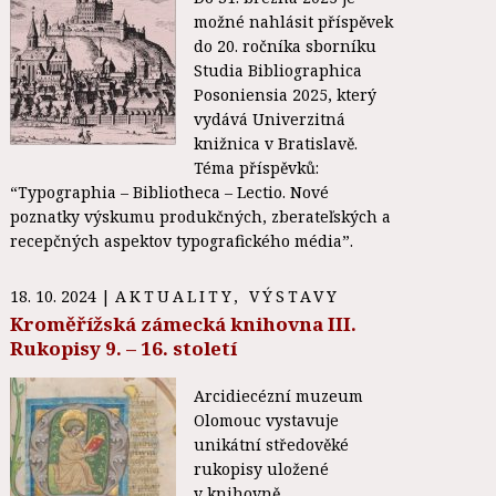
možné nahlásit příspěvek
do 20. ročníka sborníku
Studia Bibliographica
Posoniensia 2025, který
vydává Univerzitná
knižnica v Bratislavě.
Téma příspěvků:
“Typographia – Bibliotheca – Lectio. Nové
poznatky výskumu produkčných, zberateľských a
recepčných aspektov typografického média”.
18. 10. 2024
|
AKTUALITY
,
VÝSTAVY
Kroměřížská zámecká knihovna III.
Rukopisy 9. – 16. století
Arcidiecézní muzeum
Olomouc vystavuje
unikátní středověké
rukopisy uložené
v knihovně