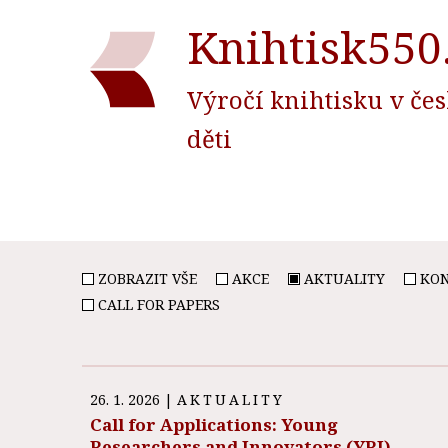
Knihtisk550
Výročí knihtisku v če
děti
ZOBRAZIT VŠE
AKCE
AKTUALITY
KON
CALL FOR PAPERS
26. 1. 2026
|
AKTUALITY
Call for Applications: Young
Researchers and Innovators (YRI)