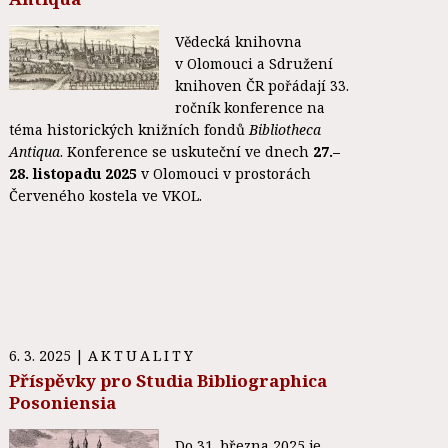
Vědecká knihovna
v Olomouci a Sdružení
knihoven ČR pořádají 33.
ročník konference na
téma historických knižních fondů
Bibliotheca
Antiqua
. Konference se uskuteční ve dnech
27.–
28. listopadu 2025
v Olomouci v prostorách
Červeného kostela ve VKOL.
6. 3. 2025
|
AKTUALITY
Příspěvky pro Studia Bibliographica
Posoniensia
Do 31. března 2025 je