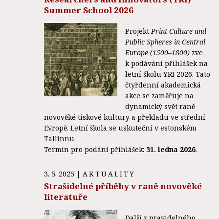
Summer School 2026
Projekt
Print Culture and
Public Spheres in Central
Europe (1500–1800)
zve
k podávání přihlášek na
letní školu YRI 2026. Tato
čtyřdenní akademická
akce se zaměřuje na
dynamický svět raně
novověké tiskové kultury a překladu ve střední
Evropě. Letní škola se uskuteční v estonském
Tallinnu.
Termín pro podání přihlášek:
31. ledna 2026
.
3. 5. 2025
|
AKTUALITY
Strašidelné příběhy v raně novověké
literatuře
Další z pravidelného