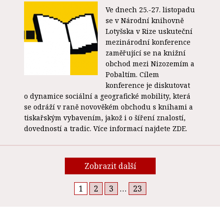
Ve dnech 25.-27. listopadu
se v Národní knihovně
Lotyšska v Rize uskuteční
mezinárodní konference
zaměřující se na knižní
obchod mezi Nizozemím a
Pobaltím. Cílem
konference je diskutovat
o dynamice sociální a geografické mobility, která
se odráží v raně novověkém obchodu s knihami a
tiskařským vybavením, jakož i o šíření znalostí,
dovedností a tradic. Více informací najdete ZDE.
Zobrazit další
1
2
3
…
23