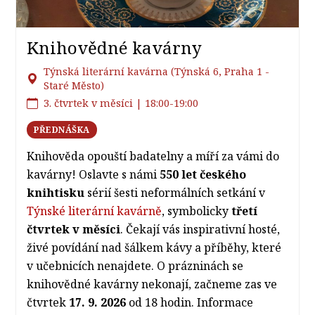
Knihovědné kavárny
Týnská literární kavárna (Týnská 6, Praha 1 -
Staré Město)
3. čtvrtek v měsíci | 18:00-19:00
PŘEDNÁŠKA
Knihověda opouští badatelny a míří za vámi do
kavárny! Oslavte s námi
550 let českého
knihtisku
sérií šesti neformálních setkání v
Týnské literární kavárně
, symbolicky
třetí
čtvrtek v měsíci
. Čekají vás inspirativní hosté,
živé povídání nad šálkem kávy a příběhy, které
v učebnicích nenajdete. O prázninách se
knihovědné kavárny nekonají, začneme zas ve
čtvrtek
17. 9. 2026
od 18 hodin. Informace