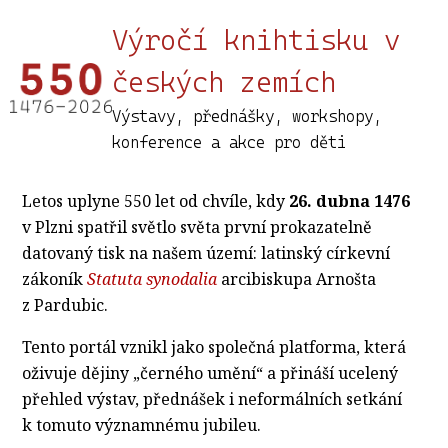
Výročí knihtisku v
českých zemích
Výstavy, přednášky, workshopy,
konference a akce pro děti
Letos uplyne 550 let od chvíle, kdy
26. dubna 1476
v Plzni spatřil světlo světa první prokazatelně
datovaný tisk na našem území: latinský církevní
zákoník
Statuta synodalia
arcibiskupa Arnošta
z Pardubic.
Tento portál vznikl jako společná platforma, která
oživuje dějiny „černého umění“ a přináší ucelený
přehled výstav, přednášek i neformálních setkání
k tomuto významnému jubileu.