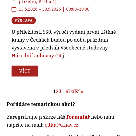
přízemí, Praha 1)
13.5.2026 – 30.9.2026 | 09:00–19:00
VÝSTAVA
U příležitosti 550. výročí vydání první tištěné
knihy v Čechách budou po dobu prázdnin
vystavena v předsálí Všeobecné studovny
Národní knihovny ČR
j…
VÍCE
1
2
3
…
6
Další »
Pořádáte tematickou akci?
Zaregistrujte ji skrze náš
formulář
nebo nám
napište na mail:
odkn@knav.cz
.