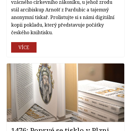
vzácného církevního zákoníku, u jehož zrodu
stál arcibiskup Arnošť z Pardubic a tajemný
anonymní tiskař. Prolistujte si s námi digitální
kopii pokladu, který představuje počátky
českého knihtisku.
VÍCE
1476: Poprvé se tisklo v Plzni