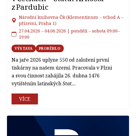
z Pardubic
Národní knihovna ČR (Klementinum –⁠ vchod A –⁠
přízemí, Praha 1)
27.04.2026 – ⁠⁠⁠⁠⁠⁠04.06.2026 | pondělí – sobota 09:00–
19:00
VÝSTAVA
PROBĚHLO
Na jaře 2026 uplyne 550 od založení první
tiskárny na našem území. Pracovala v Plzni
a svou činnost zahájila 26. dubna 1476
vytištěním latinských
Stat…
VÍCE