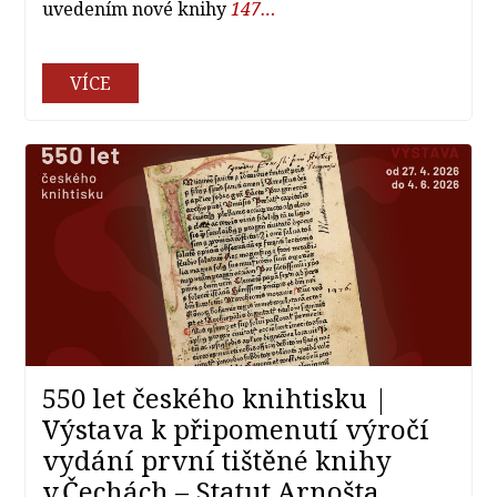
uvedením nové knihy
147…
VÍCE
550 let českého knihtisku |
Výstava k připomenutí výročí
vydání první tištěné knihy
v Čechách – Statut Arnošta