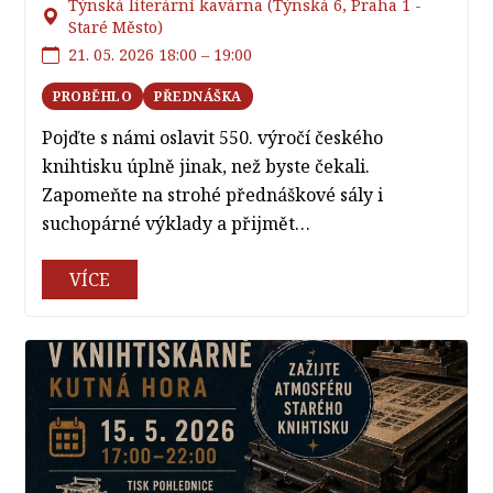
Týnská literární kavárna (Týnská 6, Praha 1 -
Staré Město)
21. 05. 2026 18:00 – 19:00
PROBĚHLO
PŘEDNÁŠKA
Pojďte s námi oslavit 550. výročí českého
knihtisku úplně jinak, než byste čekali.
Zapomeňte na strohé přednáškové sály i
suchopárné výklady a přijmět…
VÍCE