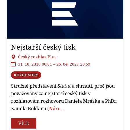
Nejstarší český tisk
Český rozhlas Plus
31. 10. 2010 00:01 – 26. 04. 2027 23:59
ROZHOVORY
Stručné představení
Statut
a shrnutí, proč jsou
považovány za nejstarší český tisk v
rozhlasovém rozhovoru Daniela Mrázka a PhDr.
Kamila Boldana (
Náro…
VÍCE