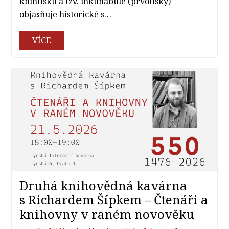
knihtisku a tzv. inkunábule (prvotisky)
objasňuje historické s…
VÍCE
Druhá knihovědná kavárna
s Richardem Šípkem – Čtenáři a
knihovny v raném novověku