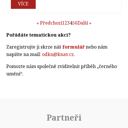
VÍCE
« Předchozí
1
2
3
4
5
6
Další »
Pořádáte tematickou akci?
Zaregistrujte ji skrze náš
formulář
nebo nám
napište na mail:
odkn@knav.cz
.
Pomozte nám společně zviditelnit příběh „černého
umění“.
Partneři