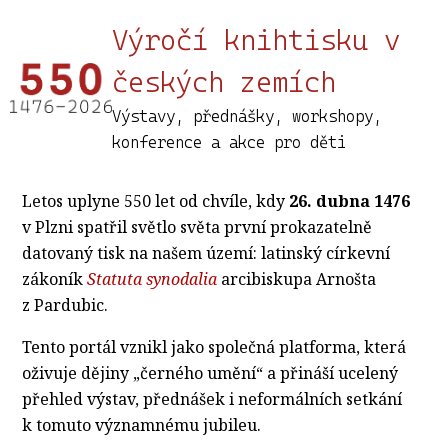
Výročí knihtisku v
českých zemích
Výstavy, přednášky, workshopy,
konference a akce pro děti
Letos uplyne 550 let od chvíle, kdy
26. dubna 1476
v Plzni spatřil světlo světa první prokazatelně
datovaný tisk na našem území: latinský církevní
zákoník
Statuta synodalia
arcibiskupa Arnošta
z Pardubic.
Tento portál vznikl jako společná platforma, která
oživuje dějiny „černého umění“ a přináší ucelený
přehled výstav, přednášek i neformálních setkání
k tomuto významnému jubileu.